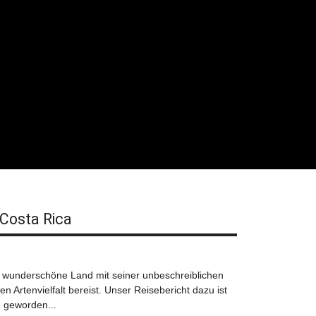
 Costa Rica
 wunderschöne Land mit seiner unbeschreiblichen
en Artenvielfalt bereist. Unser Reisebericht dazu ist
h geworden...