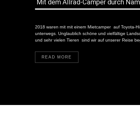
Mit dem Allrad-Camper durch Nam
2018 waren mit mit einem Mietcamper auf Toyota-Hil
unterwegs. Unglaublich schöne und vielfältige Land
und sehr vielen Tieren sind wir auf unserer Reise b
READ MORE
2014
Kontinentaldurchquerung von Chile nach Brasilien
2014 - Reisebericht
Fotogalerie von Chile nach Brasilien 2014
Burkina Faso