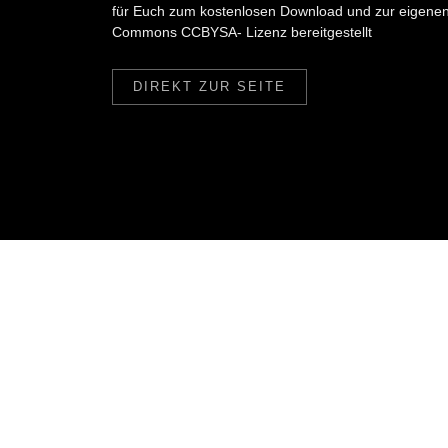
für Euch zum kostenlosen Download und zur eigene
Commons CCBYSA- Lizenz bereitgestellt
DIREKT ZUR SEITE
Reisebericht Bolivien 2019
Fotogalerie Bolivien 2019
Brasilien