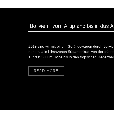
Bolivien - vom Altiplano bis in da
2019 sind wir mit einem Geländewagen durch Bolivie
nahezu alle Klimazonen Südamerikas: von der dünne
auf fast 5000m Höhe bis in den tropischen Regenwal
READ MORE
2013
Fotogalerie Vereinigte Arabische Emirate und Oman
2013
Albanien
Unser Albanien Trip 2018 nach Tirana und Durrës,